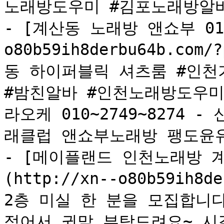
노래방도우미 #김포노래방알바
- [계산동 노래방 앤쇼부 010*7
o80b59ih8derbu64b.co
동 하이퍼블릭 셔츠룸 #인천
#밤친알바 #인천노래방도우미
라오케 010~2749~8274
래클럽 앤쇼부노래방 팽도윤유
- [메이플랜드 인천노래방 
(http://xn--o80b59ih8d
2층 미실 한 분을 모집합니다~ 
적어서 귓말 부탁드려요~ 시