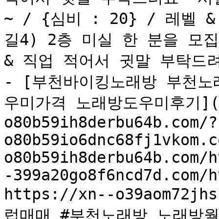
~ / {심비 : 20} / 레
길4) 2층 미실 한 분을 모집합
& 직업 적어서 귓말 부탁드려요
- [부천바이킹노래방 부천
우미가격 노래방도우미후기](ht
o80b59ih8derbu64b.com/?
o80b59io6dnc68fj1vkom.c
o80b59ih8derbu64b.com/h
-399a20go8f6ncd7d.com/h
https://xn--o39aom72j
럽매매 #부천노래방 노래방월